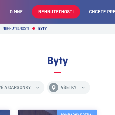
O MNE
NEHNUTEĽNOSTI
CHCETE PR
NEHNUTEĽNOSTI
BYTY
Byty
OVÉ A GARSÓNKY
VŠETKY