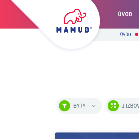
ÚVOD
ÚVOD
BYTY
1 IZB