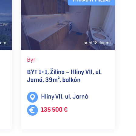
VÝHRADNÝ PREDAJ
acmi
pred 18 dňami
Byt
BYT 1+1, Žilina – Hliny VII, ul.
Jarná, 39m², balkón
Hliny VII, ul. Jarná
135 500 €