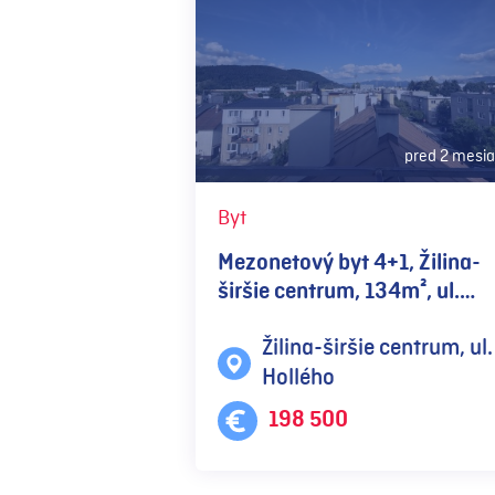
pred 2 mesi
Byt
Mezonetový byt 4+1, Žilina-
širšie centrum, 134m², ul.
Hollého
Žilina-širšie centrum, ul.
Hollého
198 500